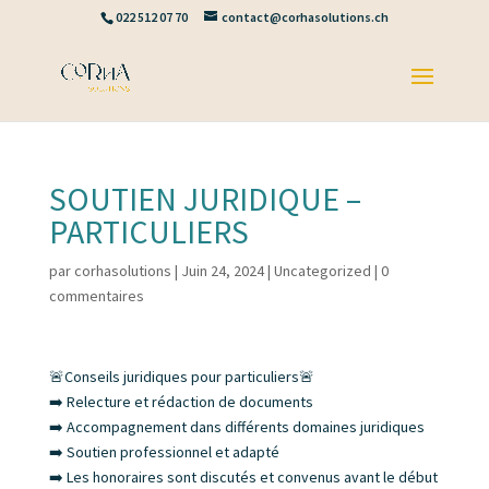
022 512 07 70
contact@corhasolutions.ch
SOUTIEN JURIDIQUE –
PARTICULIERS
par
corhasolutions
|
Juin 24, 2024
|
Uncategorized
|
0
commentaires
🚨Conseils juridiques pour particuliers🚨
➡️ Relecture et rédaction de documents
➡️ Accompagnement dans différents domaines juridiques
➡️ Soutien professionnel et adapté
➡️ Les honoraires sont discutés et convenus avant le début