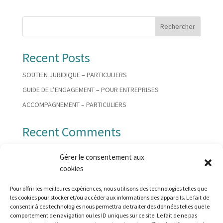
r
n
Rechercher
a
t
Recent Posts
i
v
SOUTIEN JURIDIQUE – PARTICULIERS
e
:
GUIDE DE L’ENGAGEMENT – POUR ENTREPRISES
ACCOMPAGNEMENT – PARTICULIERS
Recent Comments
Aucun commentaire à afficher.
Gérer le consentement aux
cookies
Pour offrir les meilleures expériences, nous utilisons des technologies telles que
les cookies pour stocker et/ou accéder aux informations des appareils. Le fait de
consentir à ces technologies nous permettra de traiter des données telles que le
Politique-generale-protection-des-donnees-2023
comportement de navigation ou les ID uniques sur ce site. Le fait de ne pas